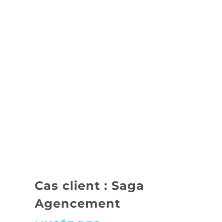
Le financement
Les enjeux de paiements dans la
construction sont majeurs et Localteams
apporte une solution de financement
pour soulager votre trésorerie. Vous
payez à 60jours et Localteams paye le
poseur à 48h
Cas client : Saga
Agencement