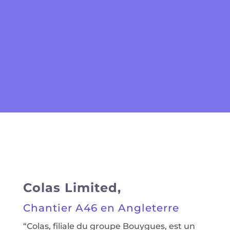
Résultats et Actions
• Rapport documenté (images, risques,
actions…) sur une page Web dédiée
• Elaboration d’une base de donnée au
fur et à mesure des analyses
Colas Limited,
Chantier A46 en Angleterre
“
Colas, filiale du groupe Bouygues, est un