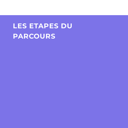
LES ETAPES DU
PARCOURS

Transmission
• Prise d’images (photos et vidéos) de
votre chantier